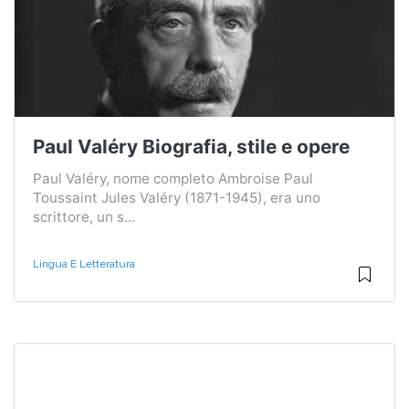
Paul Valéry Biografia, stile e opere
Paul Valéry, nome completo Ambroise Paul
Toussaint Jules Valéry (1871-1945), era uno
scrittore, un s...
Lingua E Letteratura