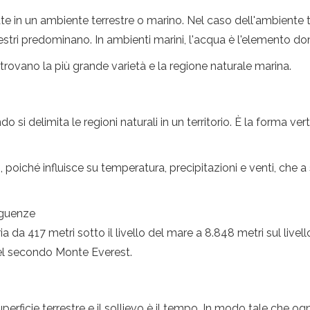
te in un ambiente terrestre o marino. Nel caso dell'ambiente t
 terrestri predominano. In ambienti marini, l'acqua è l'elemento d
si trovano la più grande varietà e la regione naturale marina.
o si delimita le regioni naturali in un territorio. È la forma vert
, poiché influisce su temperatura, precipitazioni e venti, che a
seguenze
ria da 417 metri sotto il livello del mare a 8.848 metri sul live
el secondo Monte Everest.
uperficie terrestre e il sollievo è il tempo. In modo tale che o