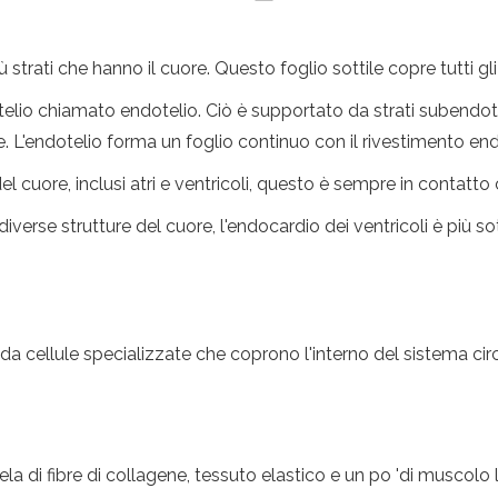
iù strati che hanno il cuore. Questo foglio sottile copre tutti g
lio chiamato endotelio. Ciò è supportato da strati subendoteli
. L'endotelio forma un foglio continuo con il rivestimento endo
el cuore, inclusi atri e ventricoli, questo è sempre in contatt
erse strutture del cuore, l'endocardio dei ventricoli è più sotti
 cellule specializzate che coprono l'interno del sistema cir
a di fibre di collagene, tessuto elastico e un po 'di muscolo