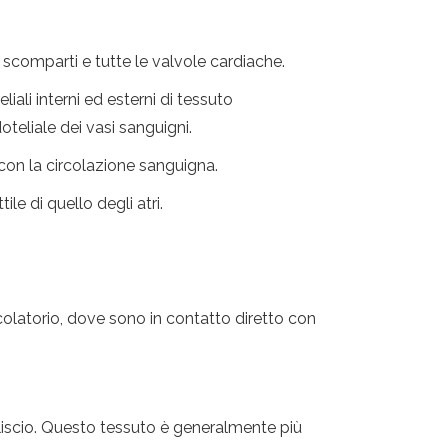
li scomparti e tutte le valvole cardiache.
ali interni ed esterni di tessuto
teliale dei vasi sanguigni.
o con la circolazione sanguigna.
le di quello degli atri.
colatorio, dove sono in contatto diretto con
 liscio. Questo tessuto è generalmente più