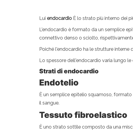
Lui
endocardio
È lo strato più interno dei p
L'endocardio è formato da un semplice epite
connettivo denso o sciolto, rispettivamente
Poiché l'endocardio ha le strutture interne d
Lo spessore dell'endocardio varia lungo le div
Strati di endocardio
Endotelio
È un semplice epitelio squamoso, formato da
il sangue.
Tessuto fibroelastico
È uno strato sottile composto da una miscel