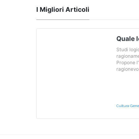
I Migliori Articoli
Quale l
Studi logi
ragioname
Propone l
ragionevoli
Cultura Gener