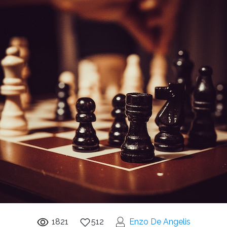
1821
512
Enzo De Angelis