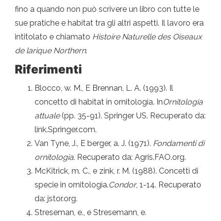
fino a quando non può scrivere un libro con tutte le
sue pratiche e habitat tra gli altri aspetti. Il lavoro era
intitolato e chiamato
Histoire Naturelle des Oiseaux
de larique Northern
.
Riferimenti
Blocco, w. M., E Brennan, L. A. (1993). Il
concetto di habitat in ornitologia. In
Ornitologia
attuale
(pp. 35-91). Springer US. Recuperato da:
link.Springer.com.
Van Tyne, J., E berger, a. J. (1971).
Fondamenti di
ornitologia
. Recuperato da: Agris.FAO.org.
McKitrick, m. C., e zink, r. M. (1988). Concetti di
specie in ornitologia.
Condor
, 1-14. Recuperato
da: jstor.org.
Streseman, e., e Stresemann, e.