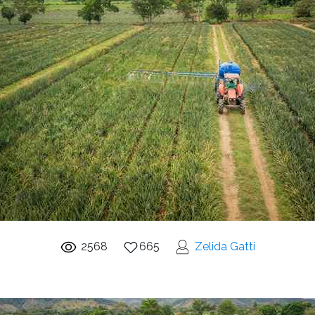
2568
665
Zelida Gatti