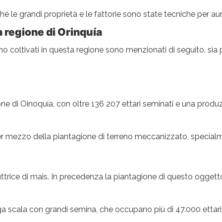
iché le grandi proprietà e le fattorie sono state tecniche per au
la regione di Orinquía
no coltivati ​​in questa regione sono menzionati di seguito, si
gione di Oinoquía, con oltre 136 207 ettari seminati e una prod
er mezzo della piantagione di terreno meccanizzato, special
rice di mais. In precedenza la piantagione di questo oggetto e
rga scala con grandi semina, che occupano più di 47.000 ettar