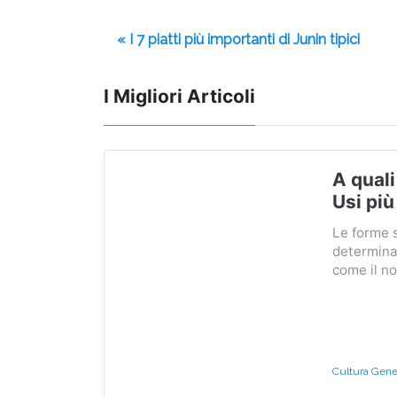
« I 7 piatti più importanti di Junin tipici
I Migliori Articoli
A quali
Usi più
Le forme 
determinat
come il no
Cultura Gener