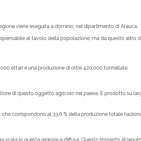
egione viene eseguita a dominio, nel dipartimento di Arauca.
ensabile al tavolo della popolazione, ma da questo altro dai p
.000 ettari e una produzione di oltre 420.000 tonnellate.
uttore di questo oggetto agricolo nel paese. È prodotto su larg
, che corrispondono al 33,6 % della produzione totale naziona
ga scala in questa regione è diffusa. Questo impianto di legum