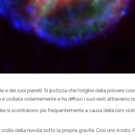
le e dei suoi pianeti. Si ipotizza che l'origine della polvere 
è crollata violentemente e ha diffuso i suoi resti attraverso l
celle si scontrarono più frequentemente a causa della loro vici
l crollo della nuvola sotto la propria gravità. Così uno è nato
P