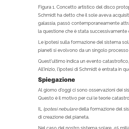
Figura 1. Concetto artistico del disco pro
Schmidt ha detto che il sole aveva acquisi
galassia, passò contemporaneamente attraver
la questione che è stata successivamente
Le ipotesi sulla formazione del sistema sola
pianeti si evolvono da un singolo processo
Quest'ultimo indica un evento catastrofico, 
All'inizio, l'ipotesi di Schmidt è entrata in q
Spiegazione
Al giorno d'oggi ci sono osservazioni dei si
Questo è il motivo per cui le teorie catast
IL
Ipotesi nebulare
della formazione del si
di creazione del pianeta.
Nel caso del nostro sistema solare, 45 milia