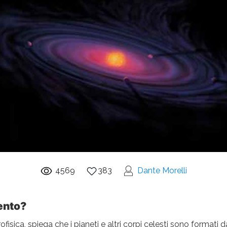
4569
383
Dante Morelli
mento?
fisica, spiega che i pianeti e altri corpi celesti sono formati 