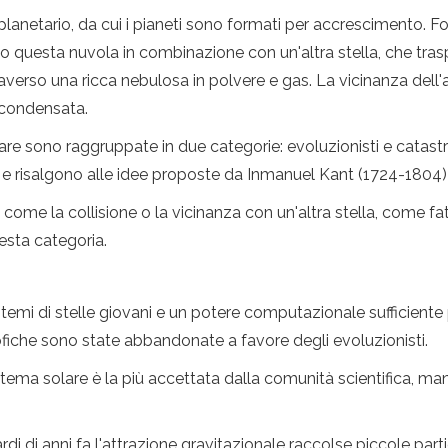
toplanetario, da cui i pianeti sono formati per accrescimento
to questa nuvola in combinazione con un'altra stella, che tr
so una ricca nebulosa in polvere e gas. La vicinanza dell'alt
 condensata.
re sono raggruppate in due categorie: evoluzionisti e catastrofi
 e risalgono alle idee proposte da Inmanuel Kant (1724-1804)
come la collisione o la vicinanza con un'altra stella, come fa
uesta categoria.
stemi di stelle giovani e un potere computazionale sufficiente
rofiche sono state abbandonate a favore degli evoluzionisti.
stema solare è la più accettata dalla comunità scientifica,
rdi di anni fa l'attrazione gravitazionale raccolse piccole part