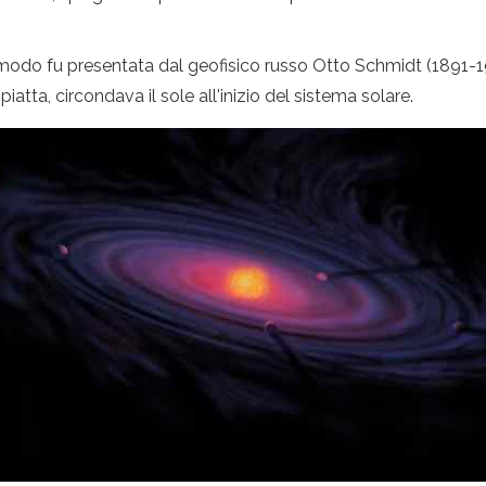
to modo fu presentata dal geofisico russo Otto Schmidt (1891
piatta, circondava il sole all'inizio del sistema solare.