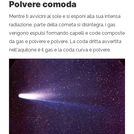
Polvere comoda
Mentre ti avvicini al sole e si esponi alla sua intensa
radiazione, parte della cometa si disintegra, i gas
vengono espulsi formando capelli e code composte
da gas e polvere e polvere. La coda dritta avvertita
nell'aquilone è il gas e la coda curva è polvere.