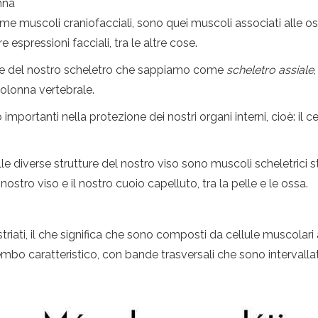
nna
me muscoli craniofacciali, sono quei muscoli associati alle os
espressioni facciali, tra le altre cose.
rte del nostro scheletro che sappiamo come
scheletro assiale
colonna vertebrale.
rtanti nella protezione dei nostri organi interni, cioè: il cerve
diverse strutture del nostro viso sono muscoli scheletrici str
nostro viso e il nostro cuoio capelluto, tra la pelle e le ossa.
triati, il che significa che sono composti da cellule muscolari 
embo caratteristico, con bande trasversali che sono intervallat