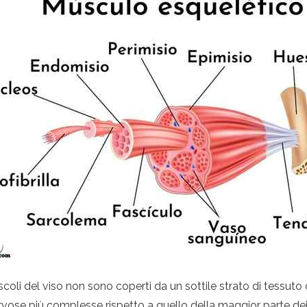
 muscoli del viso non sono coperti da un sottile strato di tessu
vose più complesse rispetto a quello della maggior parte dei