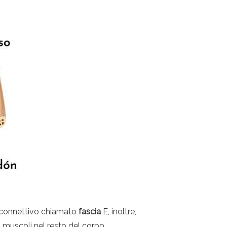
to connettivo chiamato
fascia
E, inoltre,
 muscoli nel resto del corpo.