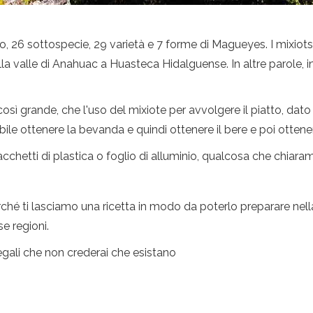
, 26 sottospecie, 29 varietà e 7 forme di Magueyes. I mixiots
a valle di Anahuac a Huasteca Hidalguense. In altre parole, inc
a così grande, che l'uso del mixiote per avvolgere il piatto, da
e ottenere la bevanda e quindi ottenere il bere e poi ottenere
acchetti di plastica o foglio di alluminio, qualcosa che chiaram
ché ti lasciamo una ricetta in modo da poterlo preparare nella
se regioni.
legali che non crederai che esistano