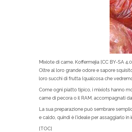
Mixiote di carne. Koffermejia [CC BY-SA 4
Oltre al loro grande odore e sapore squisi
loro succhi di frutta (qualcosa che vedremo
Come ogni piatto tipico, i mixiots hanno mod
carne di pecora o il RAM, accompagnati da
La sua preparazione può sembrare semplice, 
e caldo, quindi è l'ideale per assaggiarlo in 
[TOC]