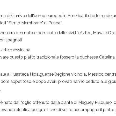
prima dell'arrivo dell'uomo europeo in America, il che lo rende 
otl "Film o Membrane" di Penca ".
hen era ben noto e dominato dalle civiltà Aztec, Maya e Otom
ori spagnoli.
sta arte messicana
 provare questo piatto tradizionale fossero la duchessa Catali
 a Huasteca Hidalguense (regione vicino al Messico centrale),
 odore appetitoso e dopo averli provati hanno ceduto alla gioi
?
 è nato dal foglio ottenuto dalla pianta di Maguey Pulquero, c
vanda alcolica poligra, il che di solito accompagna il piatto p