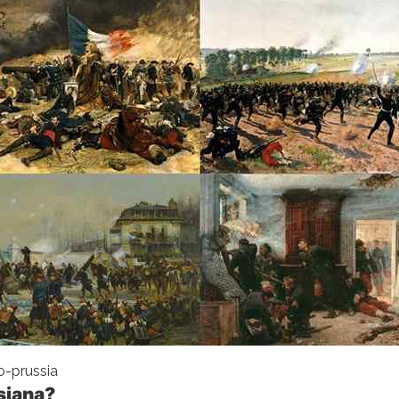
o-prussia
siana?