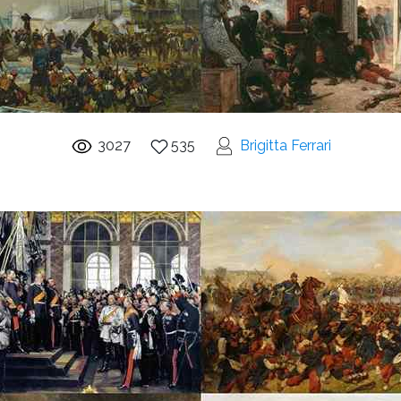
3027
535
Brigitta Ferrari