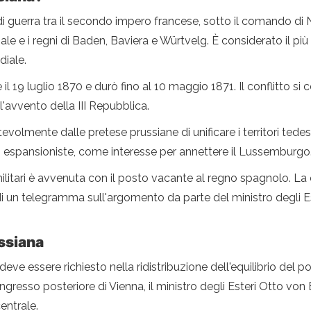
i guerra tra il secondo impero francese, sotto il comando di Nap
e e i regni di Baden, Baviera e Würtvelg. È considerato il pi
diale.
e il 19 luglio 1870 e durò fino al 10 maggio 1871. Il conflitto si
'avvento della III Repubblica.
volmente dalle pretese prussiane di unificare i territori tedeschi
i espansioniste, come interesse per annettere il Lussemburgo
i militari è avvenuta con il posto vacante al regno spagnolo. L
 un telegramma sull'argomento da parte del ministro degli Est
ssiana
ve essere richiesto nella ridistribuzione dell'equilibrio del pot
ngresso posteriore di Vienna, il ministro degli Esteri Otto von
entrale.