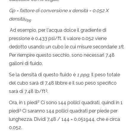
Gp = fattore di conversione x densità = 0.052 X
densità
Ppg
Ad esempio, per l'acqua dolce il gradiente di
pressione è 0.433 psi/ft. Il valore 0.052 viene
dedotto usando un cubo le cui misure secondarie
1ft
.
Per riempire questo secchio, sono necessari 7,48
galloni di fluido.
Se la densità di questo fluido è
1 ppg
, Il peso totale
del cubo sarà di 7,48 libbre e il suo peso specifico
3
sarà di 7,48 lb/ft
.
2
Ora, in 1 piedi
Ci sono 144 pollici quadrati, quindi in 1
3
piedi
Ci saranno 144 pollici quadrati per piede per
lunghezza. Dividi 7,48 / 144 = 0,051944, che è circa
0.052.