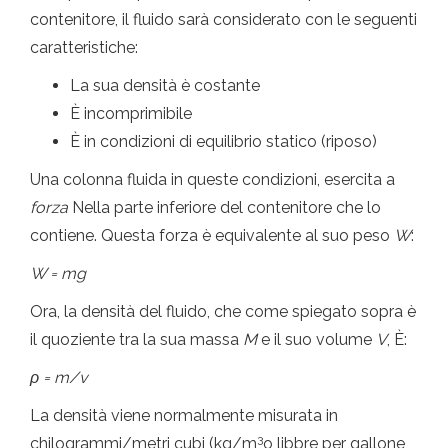
contenitore, il fluido sarà considerato con le seguenti
caratteristiche:
La sua densità è costante
È incomprimibile
È in condizioni di equilibrio statico (riposo)
Una colonna fluida in queste condizioni, esercita a
forza
Nella parte inferiore del contenitore che lo
contiene. Questa forza è equivalente al suo peso
W
:
W = mg
Ora, la densità del fluido, che come spiegato sopra è
il quoziente tra la sua massa
M
e il suo volume
V
, È:
ρ = m/v
La densità viene normalmente misurata in
3
chilogrammi/metri cubi (kg/m
o libbre per gallone