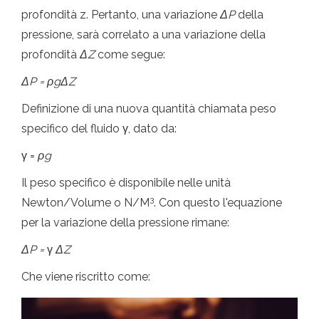
profondità z. Pertanto, una variazione
ΔP
della
pressione, sarà correlato a una variazione della
profondità
ΔZ
come segue:
ΔP = ρgΔZ
Definizione di una nuova quantità chiamata peso
specifico del fluido γ, dato da:
γ =
ρg
Il peso specifico è disponibile nelle unità
3
Newton/Volume o N/M
. Con questo l'equazione
per la variazione della pressione rimane:
ΔP =
γ
ΔZ
Che viene riscritto come: