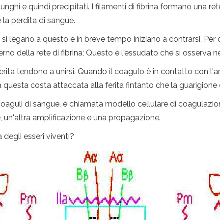
unghi e quindi precipitati. I filamenti di fibrina formano una 
la perdita di sangue.
ina si legano a questo e in breve tempo iniziano a contrarsi. Pe
terno della rete di fibrina; Questo è l'essudato che si osserva ne
ferita tendono a unirsi. Quando il coagulo è in contatto con l'a
 questa costa attaccata alla ferita fintanto che la guarigione 
 coaguli di sangue, è chiamata modello cellulare di coagulaz
one, un'altra amplificazione e una propagazione.
 degli esseri viventi?