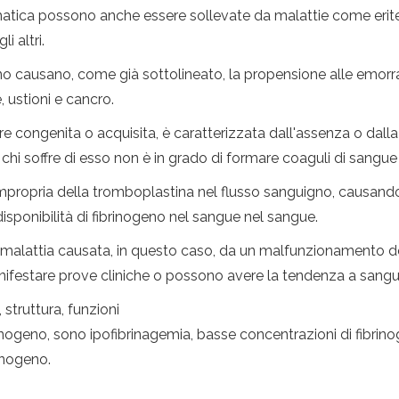
matica possono anche essere sollevate da malattie come erit
i altri.
nogeno causano, come già sottolineato, la propensione alle emo
e, ustioni e cancro.
re congenita o acquisita, è caratterizzata dall'assenza o dal
hi soffre di esso non è in grado di formare coaguli di sangue n
mpropria della tromboplastina nel flusso sanguigno, causando
isponibilità di fibrinogeno nel sangue nel sangue.
ra malattia causata, in questo caso, da un malfunzionamento d
festare prove cliniche o possono avere la tendenza a sanguin
 struttura, funzioni
brinogeno, sono ipofibrinagemia, basse concentrazioni di fibri
inogeno.