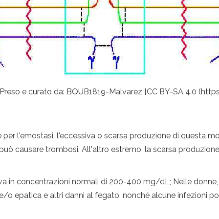
o. Preso e curato da: BQUB1819-Malvarez [CC BY-SA 4.0 (htt
e per l'emostasi, l'eccessiva o scarsa produzione di questa mo
può causare trombosi. All'altro estremo, la scarsa produzione 
i trova in concentrazioni normali di 200-400 mg/dL; Nelle donn
 e/o epatica e altri danni al fegato, nonché alcune infezioni 