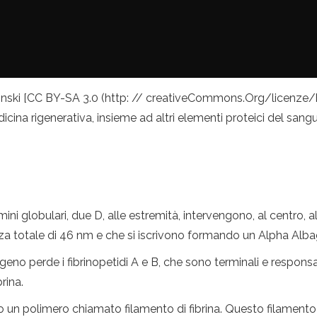
molinski [CC BY-SA 3.0 (http: // creativeCommons.Org/licenze/
icina rigenerativa, insieme ad altri elementi proteici del sangu
ini globulari, due D, alle estremità, intervengono, al centro
za totale di 46 nm e che si iscrivono formando un Alpha Alba
ogeno perde i fibrinopetidi A e B, che sono terminali e responsa
rina.
un polimero chiamato filamento di fibrina. Questo filamento è