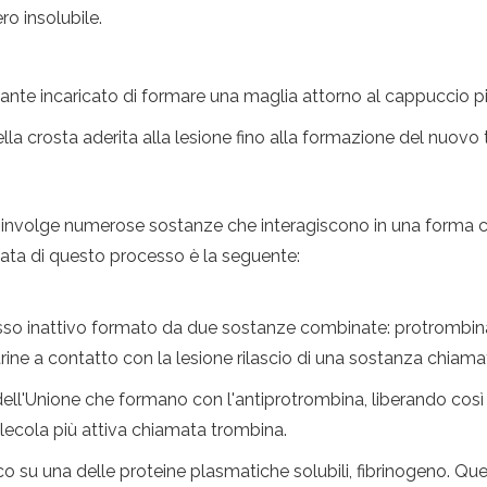
ro insolubile.
egante incaricato di formare una maglia attorno al cappuccio pi
 crosta aderita alla lesione fino alla formazione del nuovo t
oinvolge numerose sostanze che interagiscono in una forma
ata di questo processo è la seguente:
so inattivo formato da due sostanze combinate: protrombina 
strine a contatto con la lesione rilascio di una sostanza chiam
ll'Unione che formano con l'antiprotrombina, liberando così l
olecola più attiva chiamata trombina.
su una delle proteine ​​plasmatiche solubili, fibrinogeno. Que