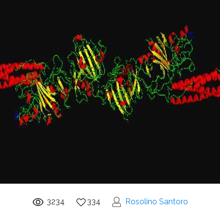
3234
334
Rosolino Santoro