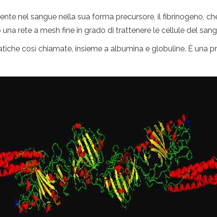
esente nel sangue nella sua forma precursore, il fibrinogeno,
no una rete a mesh fine in grado di trattenere le cellule del s
matiche così chiamate, insieme a albumina e globuline. È una pr