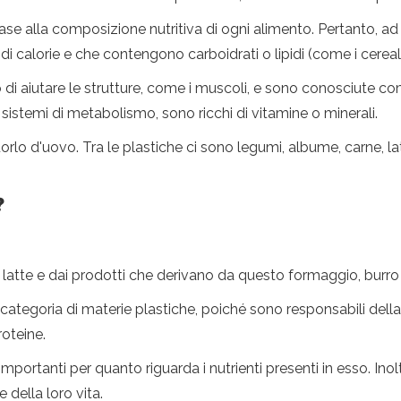
base alla composizione nutritiva di ogni alimento. Pertanto, a
i calorie e che contengono carboidrati o lipidi (come i cereali
 di aiutare le strutture, come i muscoli, e sono conosciute com
sistemi di metabolismo, sono ricchi di vitamine o minerali.
 tuorlo d'uovo. Tra le plastiche ci sono legumi, albume, carne, 
?
atte e dai prodotti che derivano da questo formaggio, burro e 
categoria di materie plastiche, poiché sono responsabili dell
roteine.
importanti per quanto riguarda i nutrienti presenti in esso. Inol
 della loro vita.