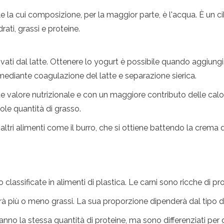
 la cui composizione, per la maggior parte, è l'acqua. È un ci
drati, grassi e proteine.
ati ​​dal latte. Ottenere lo yogurt è possibile quando aggiung
mediante coagulazione del latte e separazione sierica.
 valore nutrizionale e con un maggiore contributo delle calorie
ole quantità di grasso.
ltri alimenti come il burro, che si ottiene battendo la crema 
lassificate in alimenti di plastica. Le carni sono ricche di pro
à più o meno grassi. La sua proporzione dipenderà dal tipo d
i hanno la stessa quantità di proteine, ma sono differenziati pe