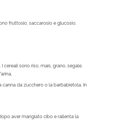
no fruttosio, saccarosio e glucosio.
I cereali sono riso, mais, grano, segale,
arina.
la canna da zucchero o la barbabietola. In
dopo aver mangiato cibo e rallenta la