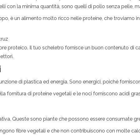
lli con la minima quantità, sono quelli di pollo senza pelle, 
o, è un alimento molto ricco nelle proteine, che troviamo in ch
cruz
re proteico. Il tuo scheletro fornisce un buon contenuto di ca
ttori.
i
nzione di plastica ed energia. Sono energici, poiché forniscon
a fornitura di proteine ​​vegetali e le noci forniscono acidi gras
mativa. Queste sono piante che possono essere consumate gr
ngono fibre vegetali e che non contribuiscono con molte calori