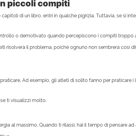
in piccoli compiti
pitoli di un libro, entri in qualche pigrizia. Tuttavia, se si int
 controllo o demotivato quando percepiscono i compiti troppo 
iti risolverà il problema, poiché ognuno non sembrerà così dif
raticare. Ad esempio, gli atleti di solito fanno per praticare i l
se ti visualizzi molto.
gia al massimo. Quando ti rilassi, hai il tempo di pensare ad alt