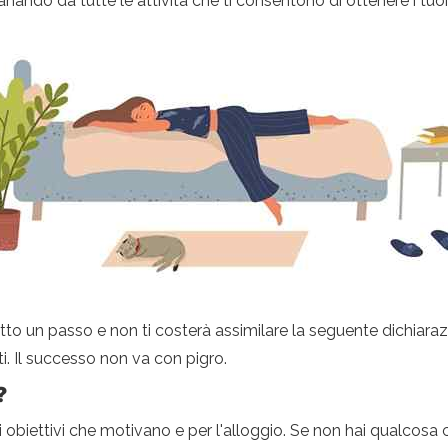
ando da tutte le attività che ti consentono di ottenere i tuoi 
atto un passo e non ti costerà assimilare la seguente dichiaraz
rti. Il successo non va con pigro.
?
biettivi che motivano e per l'alloggio. Se non hai qualcosa ch