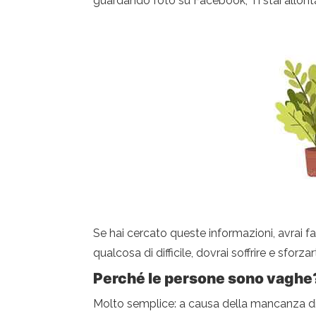
guardando foto su Facebook; Ti stai allontan
Se hai cercato queste informazioni, avrai f
qualcosa di difficile, dovrai soffrire e sforza
Perché le persone sono vaghe
Molto semplice: a causa della mancanza di o