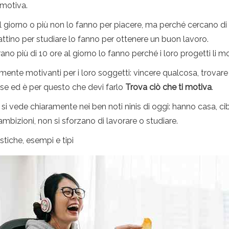
 motiva.
re al giorno o più non lo fanno per piacere, ma perché cercano 
mattino per studiare lo fanno per ottenere un buon lavoro.
rano più di 10 ore al giorno lo fanno perché i loro progetti li m
aramente motivanti per i loro soggetti: vincere qualcosa, trovar
cose ed è per questo che devi farlo
Trova ciò che ti motiva
.
e si vede chiaramente nei ben noti ninis di oggi: hanno casa, ci
mbizioni, non si sforzano di lavorare o studiare.
stiche, esempi e tipi