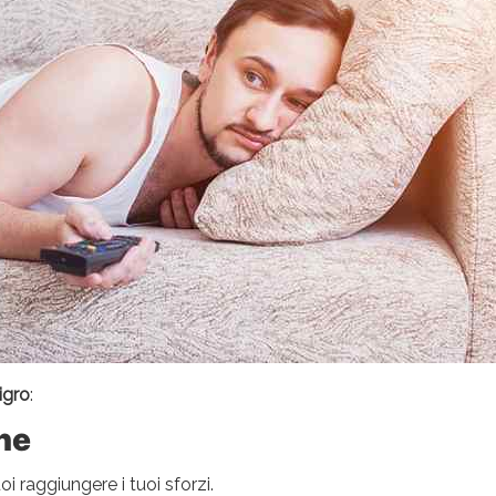
igro
:
ne
 raggiungere i tuoi sforzi.