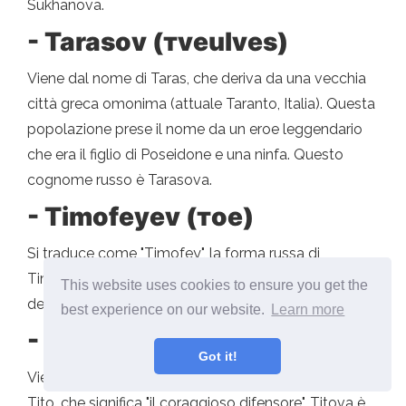
Sukhanova.
- Tarasov (тveulves)
Viene dal nome di Taras, che deriva da una vecchia
città greca omonima (attuale Taranto, Italia). Questa
popolazione prese il nome da un eroe leggendario
che era il figlio di Poseidone e una ninfa. Questo
cognome russo è Tarasova.
- Timofeyev (тое)
Si traduce come "Timofey", la forma russa di
Timoteo, che significa "Colui che ama Dio". Nel caso
This website uses cookies to ensure you get the
delle figlie, viene utilizzato Timofeyeva.
best experience on our website.
Learn more
- Titov (тote)
Got it!
Viene dal nome russo Tit, che è la variante locale di
Tito, che significa "il coraggioso difensore". Titova è