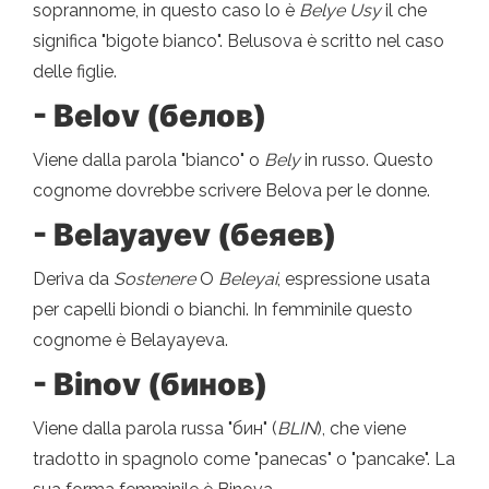
soprannome, in questo caso lo è
Belye Usy
il che
significa "bigote bianco". Belusova è scritto nel caso
delle figlie.
- Belov (белов)
Viene dalla parola "bianco" o
Bely
in russo. Questo
cognome dovrebbe scrivere Belova per le donne.
- Belayayev (беяев)
Deriva da
Sostenere
O
Beleyai
, espressione usata
per capelli biondi o bianchi. In femminile questo
cognome è Belayayeva.
- Binov (бинов)
Viene dalla parola russa "бин" (
BLIN
), che viene
tradotto in spagnolo come "panecas" o "pancake". La