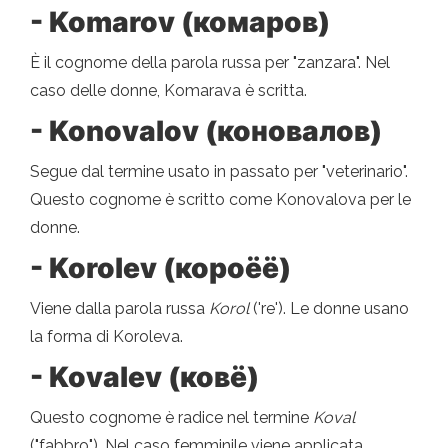
- Komarov (комаров)
È il cognome della parola russa per "zanzara". Nel
caso delle donne, Komarava è scritta.
- Konovalov (коновалов)
Segue dal termine usato in passato per "veterinario".
Questo cognome è scritto come Konovalova per le
donne.
- Korolev (короёё)
Viene dalla parola russa
Korol
('re'). Le donne usano
la forma di Koroleva.
- Kovalev (ковё)
Questo cognome è radice nel termine
Koval
("fabbro"). Nel caso femminile viene applicata