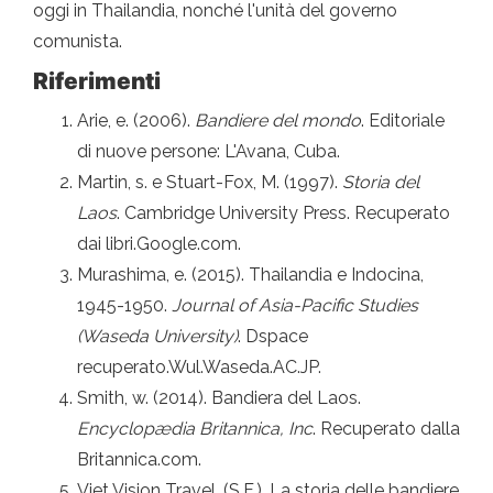
oggi in Thailandia, nonché l'unità del governo
comunista.
Riferimenti
Arie, e. (2006).
Bandiere del mondo
. Editoriale
di nuove persone: L'Avana, Cuba.
Martin, s. e Stuart-Fox, M. (1997).
Storia del
Laos
. Cambridge University Press. Recuperato
dai libri.Google.com.
Murashima, e. (2015). Thailandia e Indocina,
1945-1950.
Journal of Asia-Pacific Studies
(Waseda University)
. Dspace
recuperato.Wul.Waseda.AC.JP.
Smith, w. (2014). Bandiera del Laos.
Encyclopædia Britannica, Inc
. Recuperato dalla
Britannica.com.
Viet Vision Travel. (S.F.). La storia delle bandiere