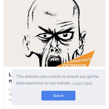
Le 45 migliori frasi in arancione
This website uses cookies to ensure you get the
meccanico
best experience on our website.
Learn more
Le migliori frasi di romanzo distopico arancione
meccanico scritto da Anthony Burgess e pubblicate
Got it!
n...