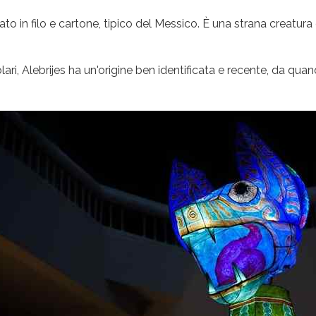
to in filo e cartone, tipico del Messico. È una strana creatur
ari, Alebrijes ha un'origine ben identificata e recente, da quan