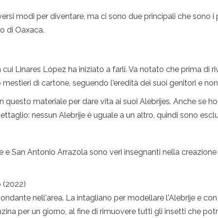
rsi modi per diventare, ma ci sono due principali che sono i pi
ato di Oaxaca.
cui Linares López ha iniziato a farli. Va notato che prima di riv
mestieri di cartone, seguendo l'eredità dei suoi genitori e non
questo materiale per dare vita ai suoi Alebrijes. Anche se ho 
dettaglio: nessun Alebrije è uguale a un altro, quindi sono escl
jete e San Antonio Arrazola sono veri insegnanti nella creazione
o (2022)
ndante nell'area. La intagliano per modellare l'Alebrije e con 
ina per un giorno, al fine di rimuovere tutti gli insetti che p