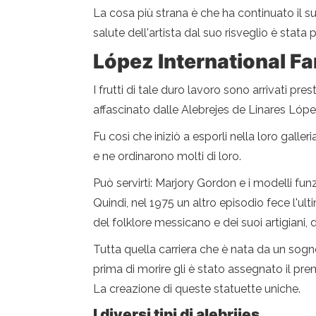
La cosa più strana è che ha continuato il suo
salute dell'artista dal suo risveglio è stata 
López International Fam
I frutti di tale duro lavoro sono arrivati ​​p
affascinato dalle Alebrejes de Linares Lópe
Fu così che iniziò a esporli nella loro galler
e ne ordinarono molti di loro.
Può servirti: Marjory Gordon e i modelli funzi
Quindi, nel 1975 un altro episodio fece l'u
del folklore messicano e dei suoi artigiani,
Tutta quella carriera che è nata da un sogn
prima di morire gli è stato assegnato il pre
La creazione di queste statuette uniche.
I diversi tipi di alebrijes