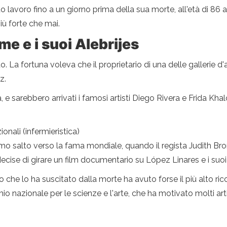
 lavoro fino a un giorno prima della sua morte, all'età di 86 an
più forte che mai.
e e i suoi Alebrijes
resto. La fortuna voleva che il proprietario di una delle gallerie
z.
ia, e sarebbero arrivati ​​i famosi artisti Diego Rivera e Frida K
onali (infermieristica)
ltimo salto verso la fama mondiale, quando il regista Judith B
 decise di girare un film documentario su López Linares e i suoi
o che lo ha suscitato dalla morte ha avuto forse il più alto 
mio nazionale per le scienze e l'arte, che ha motivato molti art