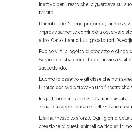
Inattivo per il resto che lo guardava sul suo
felicità.
Durante quel "sonno profondo", Linares vive
improvvisamente cominciò a osservare alcun
altro. Certo, hanno tutti gridato forti "Alebrije
Può servirti: progetto di progetto o di ricer
Sorpreso e sbalordito, López iniziò a visit
succedendo.
L'uomo lo osservò e gli disse che non avreb
Linares correva e trovava una finestra che 
In quel momento preciso, ha riacquistato il
iniziato a rappresentare quelle strane crea
E sì, ha messo lo sforzo. Ogni giorno della 
creazione di questi animali particolari in m