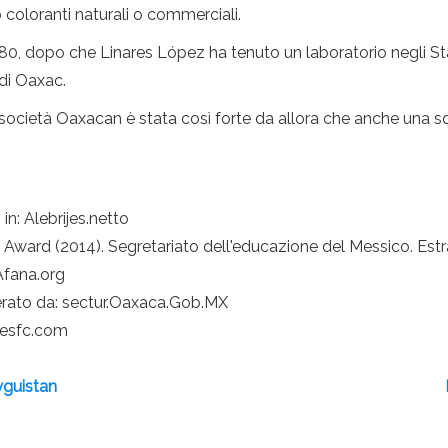
o coloranti naturali o commerciali.
'80, dopo che Linares López ha tenuto un laboratorio negli Stat
di Oaxac.
 società Oaxacan è stata così forte da allora che anche una sq
 in: Alebrijes.netto
 Award (2014). Segretariato dell'educazione del Messico. Est
Afana.org
erato da: sectur.Oaxaca.Gob.MX
ijesfc.com
ryguistan