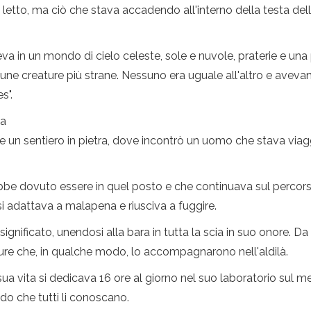
 letto, ma ciò che stava accadendo all'interno della testa dell'
va in un mondo di cielo celeste, sole e nuvole, praterie e un
e creature più strane. Nessuno era uguale all'altro e avevan
s".
ca
are un sentiero in pietra, dove incontrò un uomo che stava vi
be dovuto essere in quel posto e che continuava sul percorso ch
si adattava a malapena e riusciva a fuggire.
 significato, unendosi alla bara in tutta la scia in suo onore
ture che, in qualche modo, lo accompagnarono nell'aldilà.
sua vita si dedicava 16 ore al giorno nel suo laboratorio sul m
odo che tutti li conoscano.