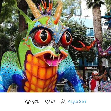
976
43
Kayla Serr