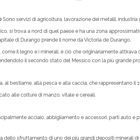
o
Sono servizi di agricoltura, lavorazione dei metalli, industr
ico, si trova a nord di quel paese e ha una zona approssimativ
pitale di Durango prende il nome da Victoria de Durango.
i, come il legno e i minerali, è ciò che originariamente attirava
 rendendolo il secondo stato del Messico con la più grande pr
a, al bestiame, alla pesca e alla caccia, che rappresentano il 1
icato alle colture di manzo, vitale e cereali.
ncipalmente acciaio, abbigliamento e accessori, parti auto e pro
a dello sfruttamento di uno dei più grandi depositi minerali di