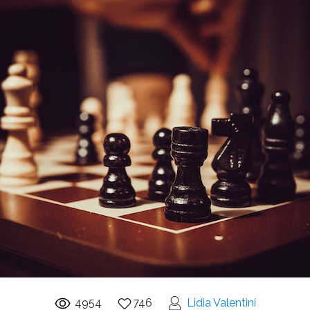
4954
746
Lidia Valentini